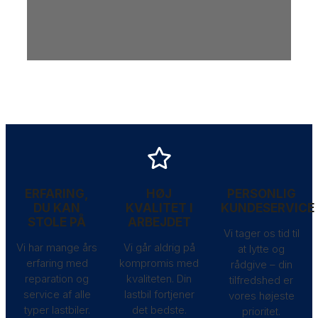
ERFARING,
HØJ
PERSONLIG
DU KAN
KVALITET I
KUNDESERVICE
STOLE PÅ
ARBEJDET
Vi tager os tid til
Vi har mange års
Vi går aldrig på
at lytte og
erfaring med
kompromis med
rådgive – din
reparation og
kvaliteten. Din
tilfredshed er
service af alle
lastbil fortjener
vores højeste
typer lastbiler.
det bedste.
prioritet.