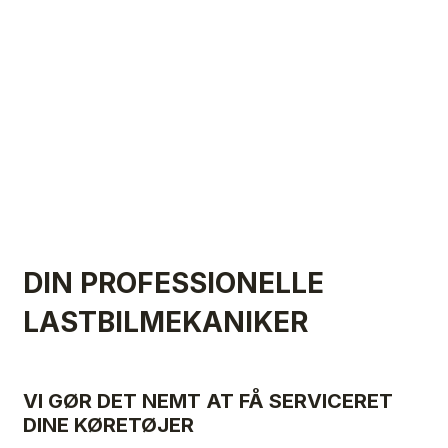
Med mange års erfaring i branchen
tilbyder vi grundig, pålidelig og effektiv
reparation og service af alle typer lastbiler.
DIN PROFESSIONELLE
LASTBILMEKANIKER
VI GØR DET NEMT AT FÅ SERVICERET
DINE KØRETØJER